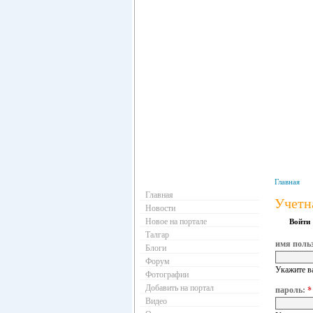
Навигация
Главная
Главная
Учетн
Новости
Новое на портале
Войти
Талгар
имя поль
Блоги
Форум
Укажите в
Фотографии
Добавить на портал
пароль:
*
Видео