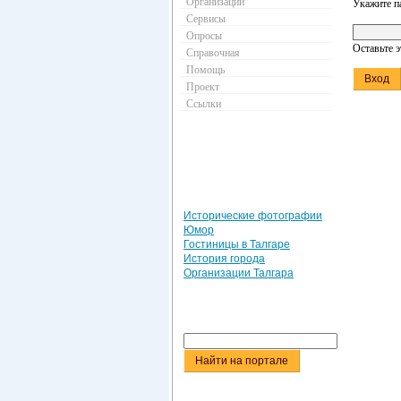
Организации
Укажите п
Сервисы
Опросы
Оставьте 
Справочная
Помощь
Проект
Ссылки
Исторические фотографии
Юмор
Гостиницы в Талгаре
История города
Организации Талгара