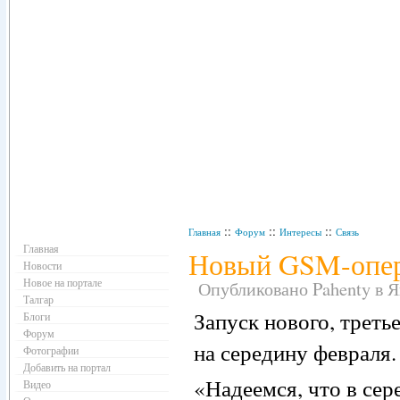
Навигация
::
::
::
Главная
Форум
Интересы
Связь
Главная
Новый GSM-опер
Новости
Новое на портале
Опубликовано Pahenty в Ян
Талгар
Запуск нового, треть
Блоги
Форум
на середину февраля.
Фотографии
Добавить на портал
«Надеемся, что в сер
Видео