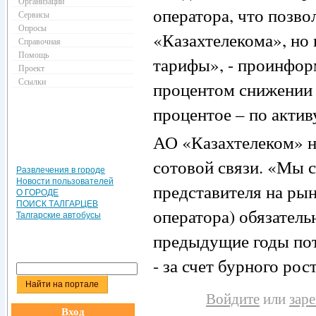
Организации
оператора, что позво
Сервисы
Опросы
«Казахтелекома», но 
Справочная
Помощь
тарифы», - проинформ
Проект
Ссылки
процентом снижении т
процентое – по актив
АО «Казахтелеком» н
сотовой связи. «Мы с
Развлечения в городе
Новости пользователей
представителя на рын
О ГОРОДЕ
ПОИСК ТАЛГАРЦЕВ
оператора) обязательн
Талгарские автобусы
предыдущие годы пот
- за счет бурного ро
Войдите
или
зар
Вход