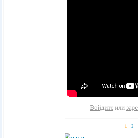
Войдите
или
зар
1
2