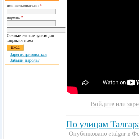
имя пользователя:
*
пароль:
*
Оставьте это поле пустым для
защиты от спама
Зарегистрироваться
Забыли пароль?
Войдите
или
зар
По улицам Талгара
Опубликовано etalgar в Фе