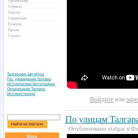
Организации
Сервисы
Опросы
Справочная
Помощь
Проект
Ссылки
Талгарские автобусы
Гос. учреждения Талгара
Исторические фотографии
Организации Талгара
История города
Войдите
или
зар
По улицам Талгара
Опубликовано etalgar в Фе
Вход