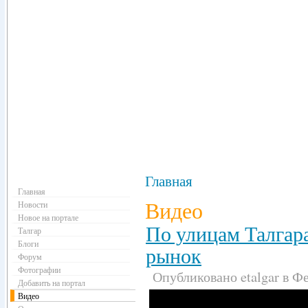
Навигация
Главная
Главная
Видео
Новости
Новое на портале
По улицам Талгара
Талгар
Блоги
рынок
Форум
Фотографии
Опубликовано etalgar в Фе
Добавить на портал
Видео