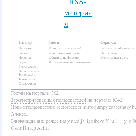
Талгар
Люди
Сервисы
Новости
Группы пользователей
Бесплатные объявления
Статьи
Блоги пользователей
Поиск людей
История
Общение на форуме
Электронная почта
Видео
Фотоальбомы пользователей
Фотогалереи
Исторические
фотографии
Топонимия
Справочная
Гостей на портале: 362
Зарегистрированных пользователей
на портале: 8342
Новые пользователи:
sectorperfect mirrorjumpy zaabethuay 
Алексе...
Ближайщие
дни рождения
у
natalja_igosheva Y_u_l_i_y_a
Osetr Интер Aelita