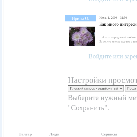
Ирина О.
Июнь 1, 2008 - 02:56
Как много интересн
...А этот город мной любим
За то,что мне не скучно с ним
Войдите
или
заре
Настройки просмот
Выберите нужный мет
"Сохранить".
Талгар
Люди
Сервисы