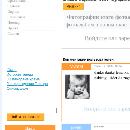
Организации
Сервисы
Опросы
Фотографии этого фотоа
Справочная
Помощь
фотоальбом в новом окне
Проект
Ссылки
Войдите
или
зар
Комментарии пользователей
VADIM
Июнь 15, 2008 - 00:06
Юмор
danke danke lenahka, 
История города
nabiregu sidet da zag
3D панорама храма
Гос. учреждения Талгара
Список школ
Войдите
или
заре
google
реклама
Вход