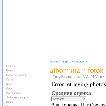
Навигация
::
::
Главная
Люди
Фотоальбомы
Главная
albom maih fotok
Новости
Новое на портале
Опубликовано VADIM в Фев
Талгар
Error retrieving photos
Блоги
Форум
Средняя оценка:
Фотографии
Добавить на портал
Видео
Ваша оценка:
Нет
Средня