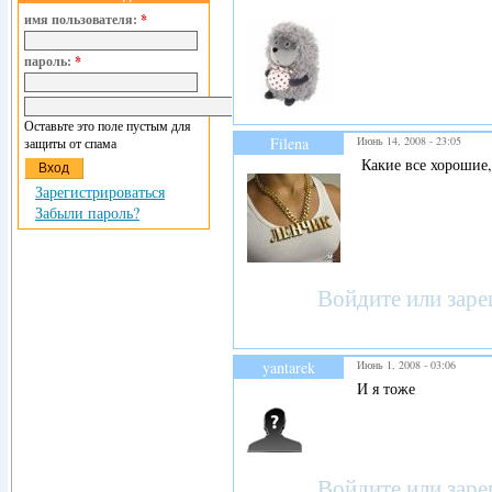
имя пользователя:
*
пароль:
*
Оставьте это поле пустым для
Filena
Июнь 14, 2008 - 23:05
защиты от спама
Какие все хорошие, 
Зарегистрироваться
Забыли пароль?
Войдите
или
заре
yantarek
Июнь 1, 2008 - 03:06
И я тоже
Войдите
или
заре