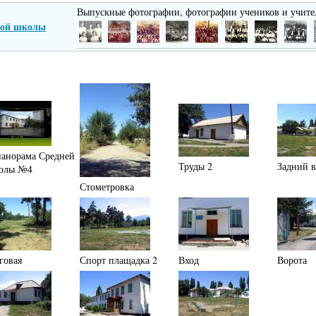
Выпускные фотографии, фотографии учеников и учите
-ой школы
панорама Средней
Труды 2
Задний 
олы №4
Стометровка
говая
Спорт плащадка 2
Вход
Ворота