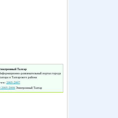
лектронный Талгар
нформационно-развлекательный портал города
алгара и Талгарского района
www:
2005-2007
 2005-2008
Электронный Талгар