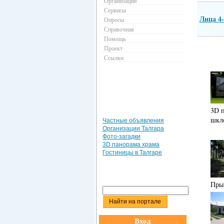
Организации
Сервисы
Лица 4
Опросы
Справочная
Помощь
Проект
Ссылки
3D 
шкл
Частные объявления
Организации Талгара
Фото-загадки
3D панорама храма
Гостиницы в Талгаре
Пры
Вход