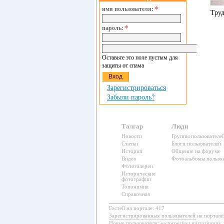
имя пользователя:
*
Тру
пароль:
*
Оставьте это поле пустым для
защиты от спама
Зарегистрироваться
Забыли пароль?
Талгар
Люди
Новости
Группы пользователе
Статьи
Блоги пользователей
История
Общение на форуме
Видео
Фотоальбомы пользов
Фотогалереи
Исторические
фотографии
Топонимия
Справочная
Гостей на портале: 417
Зарегистрированных пользователей
на портале
Новые пользователи:
sectorperfect mirrorjumpy 