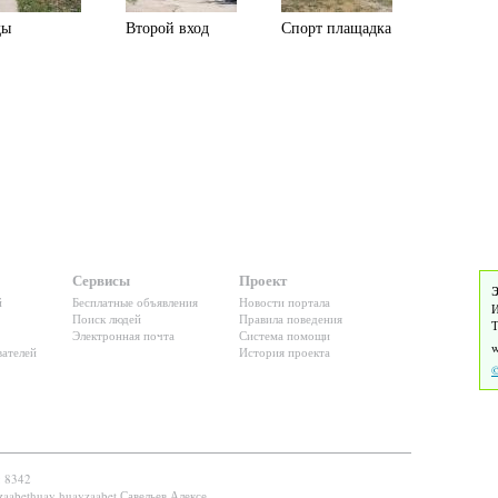
ды
Второй вход
Спорт плащадка
Сервисы
Проект
Э
й
Бесплатные объявления
Новости портала
И
Поиск людей
Правила поведения
Т
Электронная почта
Система помощи
ателей
История проекта
©
: 8342
zaabethuay huayzaabet Савельев Алексе...