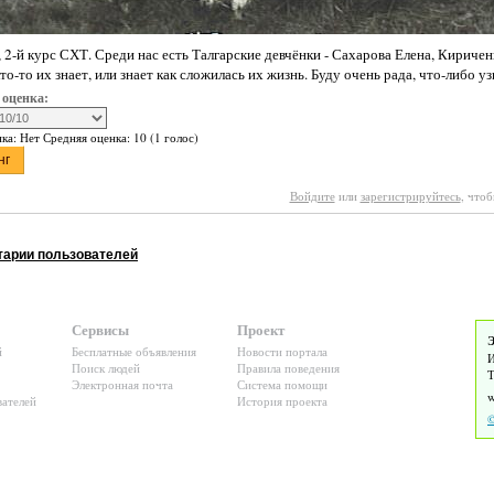
 2-й курс СХТ. Среди нас есть Талгарские девчёнки - Сахарова Елена, Киричен
о-то их знает, или знает как сложилась их жизнь. Буду очень рада, что-либо уз
 оценка:
нка:
Нет
Средняя оценка:
10
(
1
голос)
Войдите
или
зарегистрируйтесь
, что
арии пользователей
Сервисы
Проект
Э
й
Бесплатные объявления
Новости портала
И
Поиск людей
Правила поведения
Т
Электронная почта
Система помощи
ателей
История проекта
©