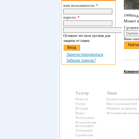
имя пользователя:
*
1990год,
пароль:
*
Может кт
Средняя
Оставьте это поле пустым для
Ваша оце
защиты от спама
Зарегистрироваться
Забыли пароль?
Коммент
Талгар
Люди
Новости
Группы пользователе
Статьи
Блоги пользователей
История
Общение на форуме
Видео
Фотоальбомы пользов
Фотогалереи
Исторические
фотографии
Топонимия
Справочная