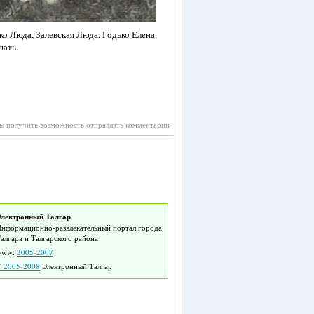
ко Люда, Залевская Люда, Годько Елена.
нать.
бы получить возможность отправлять комментарии
лектронный Талгар
нформационно-развлекательный портал города
алгара и Талгарского района
www:
2005-2007
 2005-2008
Электронный Талгар