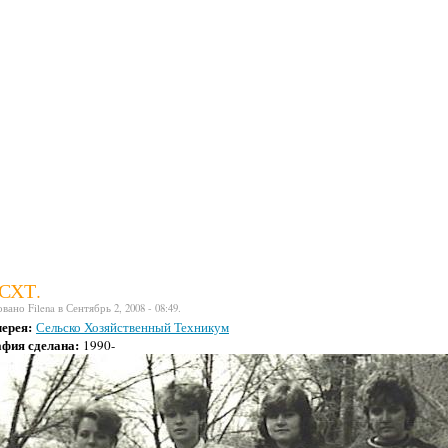
 СХТ.
ано Filena в Сентябрь 2, 2008 - 08:49.
лерея:
Сельско Хозяйственный Техникум
фия сделана:
1990-