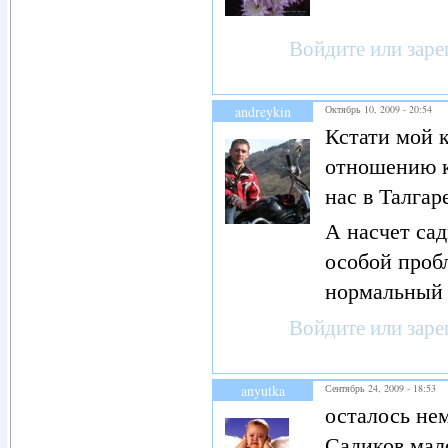
Войдите
или
заре
andreykin
Октябрь 10, 2009 - 20:54
Кстати мой 
отношению к 
нас в Талгар
А насчет сад
особой пробл
нормальный 
Войдите
или
заре
anyutka
Сентябрь 24, 2009 - 18:53
осталось нем
Садиков мал