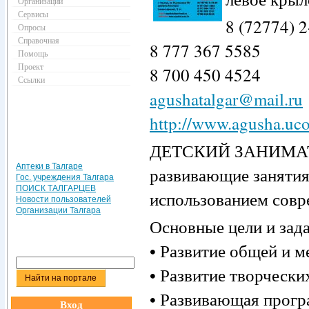
Организации
Сервисы
8 (72774) 2
Опросы
Справочная
8 777 367 5585
Помощь
Проект
8 700 450 4524
Ссылки
agushatalgar@mail.ru
http://www.agusha.uco
ДЕТСКИЙ ЗАНИМАТЕ
Аптеки в Талгаре
развивающие занятия д
Гос. учреждения Талгара
ПОИСК ТАЛГАРЦЕВ
использованием совр
Новости пользователей
Организации Талгара
Основные цели и зада
• Развитие общей и м
• Развитие творчески
• Развивающая програ
Вход