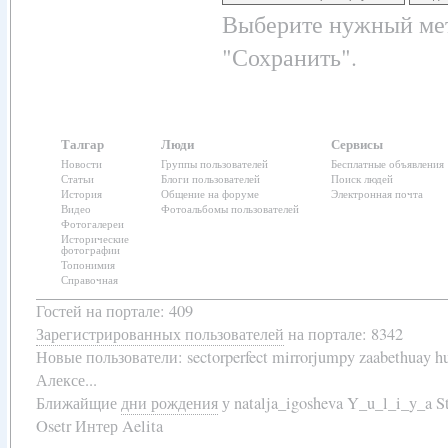
Выберите нужный мет
"Сохранить".
Талгар
Люди
Сервисы
Новости
Группы пользователей
Бесплатные объявления
Статьи
Блоги пользователей
Поиск людей
История
Общение на форуме
Электронная почта
Видео
Фотоальбомы пользователей
Фотогалереи
Исторические
фотографии
Топонимия
Справочная
Гостей на портале: 409
Зарегистрированных пользователей
на портале: 8342
Новые пользователи:
sectorperfect mirrorjumpy zaabethuay 
Алексе...
Ближайщие
дни рождения
у
natalja_igosheva Y_u_l_i_y_a
Osetr Интер Aelita