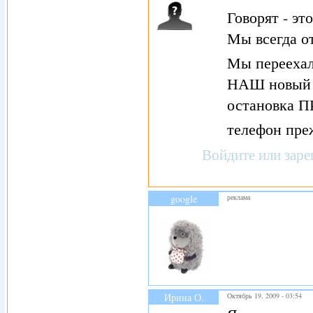
Говорят - эт
Мы всегда о
Мы переехал
НАШ новый 
остановка
телефон пре
Войдите
или
заре
google
реклама
Ирина О.
Октябрь 19, 2009 - 03:54