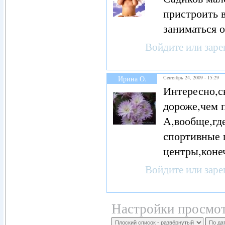
пристроить в
заниматься 
Войдите
или
заре
Ирина О.
Сентябрь 24, 2009 - 15:29
Интересно,с
дороже,чем 
А,вообще,гд
спортивные 
центры,конеч
Войдите
или
заре
Настройки просмот