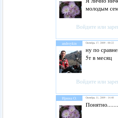
Я лично нич
молодым сем
Войдите
или
заре
andreykin
Октябрь 17, 2009 - 00:22
ну по сравне
5т в месяц
Войдите
или
заре
Ирина О.
Октябрь 11, 2009 - 14:40
Понятно.....