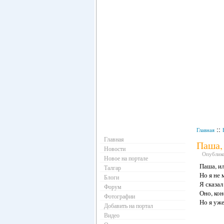
Навигация
::
Главная
Главная
Паша, 
Новости
Опублико
Новое на портале
Паша, ил
Талгар
Но я не 
Блоги
Я сказал
Форум
Оно, ко
Фотографии
Но я уже
Добавить на портал
Видео