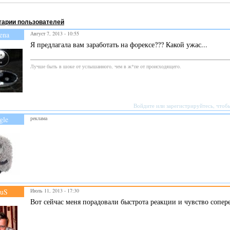
арии пользователей
ena
Август 7, 2013 - 10:55
Я предлагала вам заработать на форексе??? Какой ужас...
Лучше быть в шоке от услышанного, чем в ж*пе от происходящего.
Войдите
или
зарегистрируйтесь
, чтоб
gle
реклама
ruS
Июль 11, 2013 - 17:30
Вот сейчас меня порадовали быстрота реакции и чувство сопе