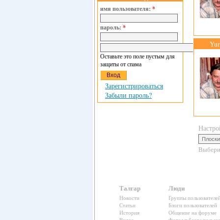
имя пользователя:
*
пароль:
*
Yu
Оставьте это поле пустым для
защиты от спама
Зарегистрироваться
Забыли пароль?
Настро
Выбери
Талгар
Люди
Новости
Группы пользователе
Статьи
Блоги пользователей
История
Общение на форуме
Видео
Фотоальбомы пользов