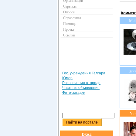
Организации
Сервисы
Опросы
Коммент
Справочная
Mel
Помощь
Проект
Ссылки
goo
Гос. учреждения Талгара
Юмор
Развлечения в городе
Частные объявления
Фото-загадки
Yu
Вход