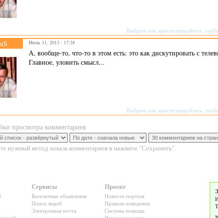
Войдите
или
зарегистрируйтесь
, чтоб
ruS
Июль 11, 2013 - 17:28
А, вообще-то, что-то в этом есть: это как дискутировать с тел
Главное, уловить смысл...
Войдите
или
зарегистрируйтесь
, чтоб
йки просмотра комментариев
те нужный метод показа комментариев и нажмите "Сохранить".
Сервисы
Проект
Э
й
Бесплатные объявления
Новости портала
И
Поиск людей
Правила поведения
Т
Электронная почта
Система помощи
ателей
История проекта