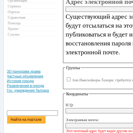
Адрес электронной п
Организации
Сервисы
Опросы
Существующий адрес эл
Справочная
Помощь
будут отсылаться на эт
Проект
публиковаться и будет 
Ссылки
восстановления пароля 
электронной почте.
Группы
3D панорама храма
Частные объявления
Join
Ньюсмэйкеры Талгара
.
(требуется 
История города
Развлечения в городе
Гос. учреждения Талгара
Координаты
ICQ:
Электронная почта:
Этот почтовый адрес будет виден другим по